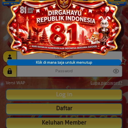
Cari Kami Disini
WWW.CARIKAN.ID
Silahkan login untuk mulai bermain
Klik di mana saja untuk menutup
Versi WAP
Lupa password?
Daftar
Keluhan Member