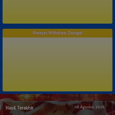
Riwayat Withdraw Ziatogel
08 Agustus 2026
Hasil Terakhir