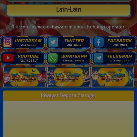
Lain-Lain
Klik icon sosmed di bawah ini untuk hubungi operator :
Riwayat Deposit Ziatogel